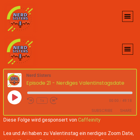
Nerd Sisters
Episode 21 - Nerdiges Valentinstagsdate
1x
00:00
/
49:18
SUBSCRIBE
SHARE
Diese Folge wird gesponsert von
Caffeinity
SHARE
Google Podcasts
Spotify
Lea und Ari haben zu Valentinstag ein nerdiges Zoom Date,
custom
iTunes