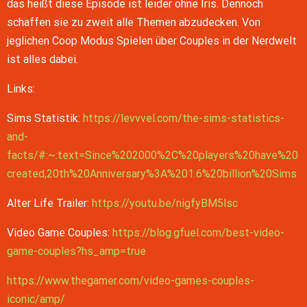
das heißt diese Episode ist leider ohne Iris. Dennoch
LINK
schaffen sie zu zweit alle Themen abzudecken. Von
RSS FEED
EMBED
jeglichen Coop Modus Spielen über Couples in der Nerdwelt
ist alles dabei.
Links:
Sims Statistik:
https://levvvel.com/the-sims-statistics-
and-
facts/#:~:text=Since%202000%2C%20players%20have%20
created,20th%20Anniversary%3A%201.6%20billion%20Sims
Alter Life Trailer:
https://youtu.be/nigfyBM5lsc
Video Game Couples:
https://blog.gfuel.com/best-video-
game-couples?hs_amp=true
https://www.thegamer.com/video-games-couples-
iconic/amp/