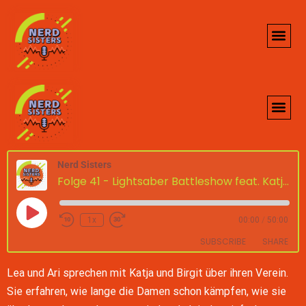
Nerd Sisters
Folge 41 - Lightsaber Battleshow feat. Katja und Birgit
1x
00:00
/
50:00
SUBSCRIBE
SHARE
Lea und Ari sprechen mit Katja und Birgit über ihren Verein.
SHARE
Google Podcasts
Spotify
Sie erfahren, wie lange die Damen schon kämpfen, wie sie
custom
iTunes