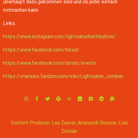
überhaupt dazu gekommen sind und ob jeder einfach
LINK
mitmachen kann.
RSS FEED
EMBED
Links:
https://www.instagram.com/lightsaberbattleshow/
https://www.facebook.com/lsbsat
https://www.facebook.com/lsbsat/events
https://starwars.fandom.com/wiki/Lightsaber_combat
Content Producer: Lea Zauner, Arianusch Riesner, Lisa
Duchan