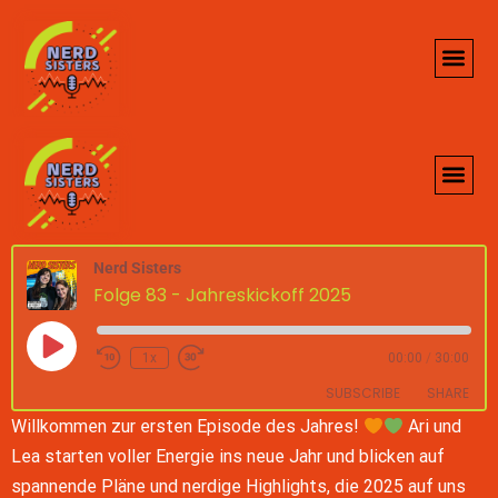
Nerd Sisters
Folge 83 - Jahreskickoff 2025
1x
00:00
/
30:00
SUBSCRIBE
SHARE
Willkommen zur ersten Episode des Jahres!
Ari und
Lea starten voller Energie ins neue Jahr und blicken auf
SHARE
Google Podcasts
Spotify
spannende Pläne und nerdige Highlights, die 2025 auf uns
custom
iTunes