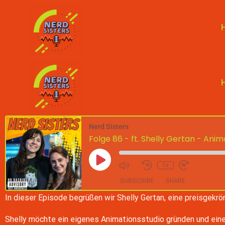
Nerd Sisters
Folge 86 - ft. Shelly Gertan - Ani
1x
SUBSCRIBE
SHARE
In dieser Episode begrüßen wir Shelly Gertan, eine preisgekrö
SHARE
Google Podcasts
Spot
Shelly möchte ein eigenes Animationsstudio gründen und einen 