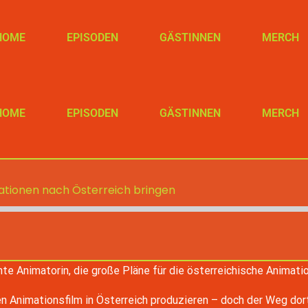
HOME
EPISODEN
GÄSTINNEN
MERCH
HOME
EPISODEN
GÄSTINNEN
MERCH
mationen nach Österreich bringen
nte Animatorin, die große Pläne für die österreichische Animat
ify
custom
Animationsfilm in Österreich produzieren – doch der Weg dorthi