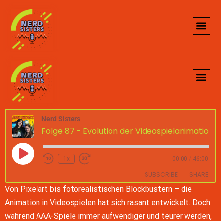
Nerd Sisters
Folge 87 - Evolution der Videospielanimation
1x
00:00
/
46:00
SUBSCRIBE
SHARE
Von Pixelart bis fotorealistischen Blockbustern – die
Animation in Videospielen hat sich rasant entwickelt. Doch
SHARE
Google Podcasts
Spotify
während AAA-Spiele immer aufwendiger und teurer werden,
custom
iTunes