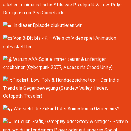
LINK
erleben minimalistische Stile wie Pixelgrafik & Low-Poly-
RSS FEED
Design ein großes Comeback.
EMBED
In dieser Episode diskutieren wir:
Von 8-Bit bis 4K – Wie sich Videospiel-Animation
entwickelt hat
Warum AAA-Spiele immer teurer & unfertiger
erscheinen (Cyberpunk 2077, Assassin’s Creed Unity)
Pixelart, Low-Poly & Handgezeichnetes – Der Indie-
Trend als Gegenbewegung (Stardew Valley, Hades,
Octopath Traveler)
Wie sieht die Zukunft der Animation in Games aus?
Ist euch Grafik, Gameplay oder Story wichtiger? Schreib
uns, wo du unter deinem Player oder auf unseren Social-